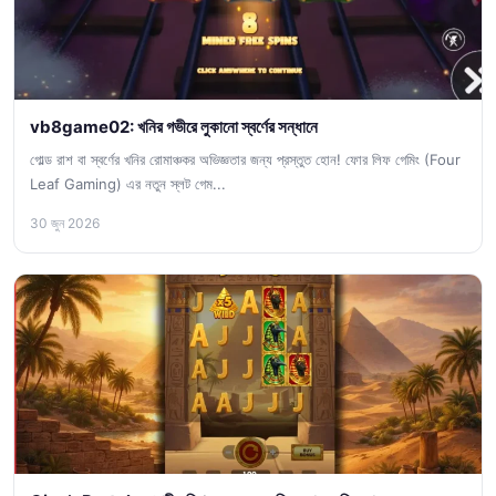
vb8game02: খনির গভীরে লুকানো স্বর্ণের সন্ধানে
গোল্ড রাশ বা স্বর্ণের খনির রোমাঞ্চকর অভিজ্ঞতার জন্য প্রস্তুত হোন! ফোর লিফ গেমিং (Four
Leaf Gaming) এর নতুন স্লট গেম...
30 জুন 2026