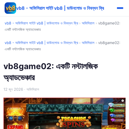
vb8 - অফিসিয়াল সাইট vb8 | ডাউনলোড ও নিবন্ধন ফ্রি
vb8 - অফিসিয়াল সাইট vb8 | ডাউনলোড ও নিবন্ধন ফ্রি
›
অফিসিয়াল
›
vb8game02:
একটি নস্টালজিক অ্যাডভেঞ্চার
vb8 - অফিসিয়াল সাইট vb8 | ডাউনলোড ও নিবন্ধন ফ্রি
›
অফিসিয়াল
›
vb8game02:
একটি নস্টালজিক অ্যাডভেঞ্চার
vb8game02: একটি নস্টালজিক
অ্যাডভেঞ্চার
12 জুন 2026
· অফিসিয়াল