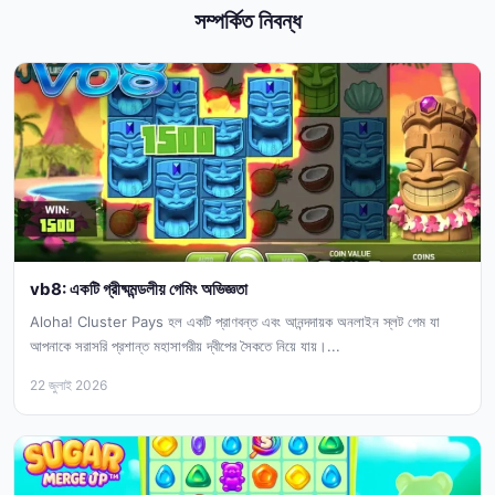
সম্পর্কিত নিবন্ধ
vb8: একটি গ্রীষ্মমন্ডলীয় গেমিং অভিজ্ঞতা
Aloha! Cluster Pays হল একটি প্রাণবন্ত এবং আনন্দদায়ক অনলাইন স্লট গেম যা
আপনাকে সরাসরি প্রশান্ত মহাসাগরীয় দ্বীপের সৈকতে নিয়ে যায়।...
22 জুলাই 2026