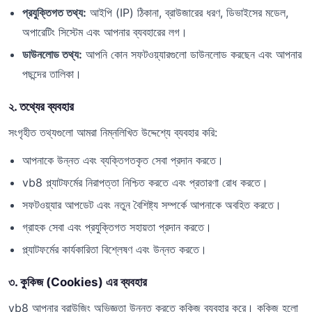
প্রযুক্তিগত তথ্য:
আইপি (IP) ঠিকানা, ব্রাউজারের ধরণ, ডিভাইসের মডেল,
অপারেটিং সিস্টেম এবং আপনার ব্যবহারের লগ।
ডাউনলোড তথ্য:
আপনি কোন সফটওয়্যারগুলো ডাউনলোড করছেন এবং আপনার
পছন্দের তালিকা।
২. তথ্যের ব্যবহার
সংগৃহীত তথ্যগুলো আমরা নিম্নলিখিত উদ্দেশ্যে ব্যবহার করি:
আপনাকে উন্নত এবং ব্যক্তিগতকৃত সেবা প্রদান করতে।
vb8 প্ল্যাটফর্মের নিরাপত্তা নিশ্চিত করতে এবং প্রতারণা রোধ করতে।
সফটওয়্যার আপডেট এবং নতুন বৈশিষ্ট্য সম্পর্কে আপনাকে অবহিত করতে।
গ্রাহক সেবা এবং প্রযুক্তিগত সহায়তা প্রদান করতে।
প্ল্যাটফর্মের কার্যকারিতা বিশ্লেষণ এবং উন্নত করতে।
৩. কুকিজ (Cookies) এর ব্যবহার
vb8 আপনার ব্রাউজিং অভিজ্ঞতা উন্নত করতে কুকিজ ব্যবহার করে। কুকিজ হলো