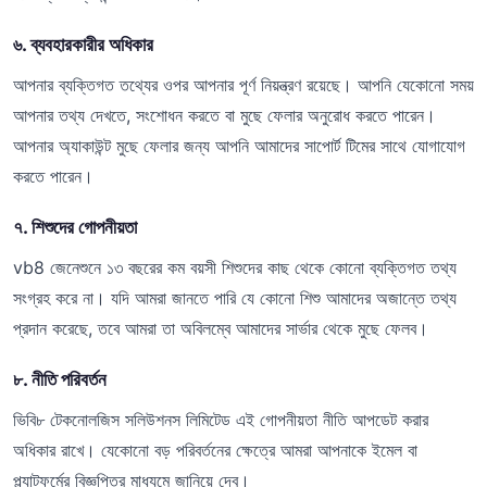
৬. ব্যবহারকারীর অধিকার
আপনার ব্যক্তিগত তথ্যের ওপর আপনার পূর্ণ নিয়ন্ত্রণ রয়েছে। আপনি যেকোনো সময়
আপনার তথ্য দেখতে, সংশোধন করতে বা মুছে ফেলার অনুরোধ করতে পারেন।
আপনার অ্যাকাউন্ট মুছে ফেলার জন্য আপনি আমাদের সাপোর্ট টিমের সাথে যোগাযোগ
করতে পারেন।
৭. শিশুদের গোপনীয়তা
vb8 জেনেশুনে ১৩ বছরের কম বয়সী শিশুদের কাছ থেকে কোনো ব্যক্তিগত তথ্য
সংগ্রহ করে না। যদি আমরা জানতে পারি যে কোনো শিশু আমাদের অজান্তে তথ্য
প্রদান করেছে, তবে আমরা তা অবিলম্বে আমাদের সার্ভার থেকে মুছে ফেলব।
৮. নীতি পরিবর্তন
ভিবি৮ টেকনোলজিস সলিউশনস লিমিটেড এই গোপনীয়তা নীতি আপডেট করার
অধিকার রাখে। যেকোনো বড় পরিবর্তনের ক্ষেত্রে আমরা আপনাকে ইমেল বা
প্ল্যাটফর্মের বিজ্ঞপ্তির মাধ্যমে জানিয়ে দেব।