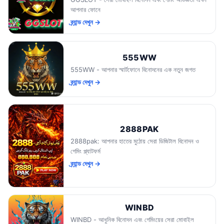
আপনার ফোনে
ব্র্যান্ড দেখুন →
555WW
555WW - আপনার স্মার্টফোনে বিনোদনের এক নতুন জগত
ব্র্যান্ড দেখুন →
2888PAK
2888pak: আপনার হাতের মুঠোয় সেরা ডিজিটাল বিনোদন ও
গেমিং প্ল্যাটফর্ম
ব্র্যান্ড দেখুন →
WINBD
WINBD - আধুনিক বিনোদন এবং গেমিংয়ের সেরা মোবাইল