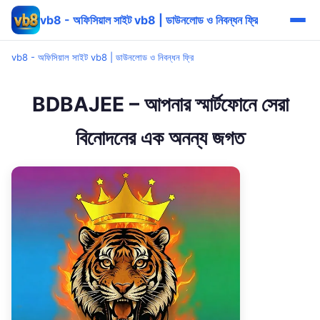
vb8 - অফিসিয়াল সাইট vb8 | ডাউনলোড ও নিবন্ধন ফ্রি
vb8 - অফিসিয়াল সাইট vb8 | ডাউনলোড ও নিবন্ধন ফ্রি
BDBAJEE – আপনার স্মার্টফোনে সেরা
বিনোদনের এক অনন্য জগত